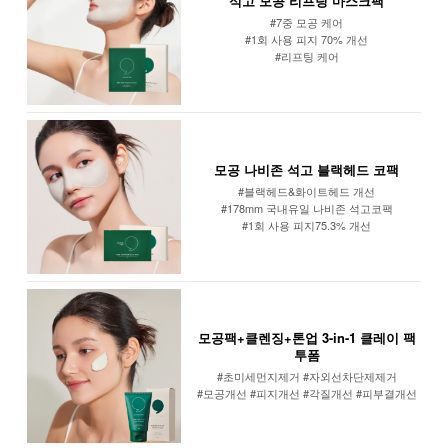
석고 모공 리프팅 마스크팩
#7중 모공 케어
#1회 사용 피지 70% 개선
#리프팅 케어
모공 나비존 석고 블랙헤드 코팩
#블랙헤드&화이트헤드 개선
#178mm 국내유일 나비존 석고코팩
#1회 사용 피지75.3% 개선
모공팩+클렌징+톤업 3-in-1 클레이 팩
투폼
#초미세먼지제거 #자외선차단제제거
#모공개선 #피지개선 #각질개선 #피부결개선