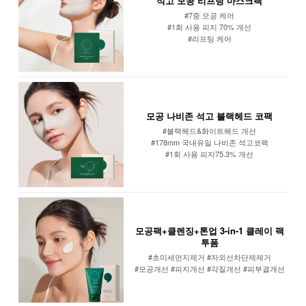
석고 모공 리프팅 마스크팩
#7중 모공 케어
#1회 사용 피지 70% 개선
#리프팅 케어
모공 나비존 석고 블랙헤드 코팩
#블랙헤드&화이트헤드 개선
#178mm 국내유일 나비존 석고코팩
#1회 사용 피지75.3% 개선
모공팩+클렌징+톤업 3-in-1 클레이 팩
투폼
#초미세먼지제거 #자외선차단제제거
#모공개선 #피지개선 #각질개선 #피부결개선