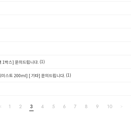
(1)
 1박스]
문의드립니다.
(1)
미스트 200ml]
[ 기타] 문의드립니다.
1
2
3
4
5
6
7
8
9
10
<
>