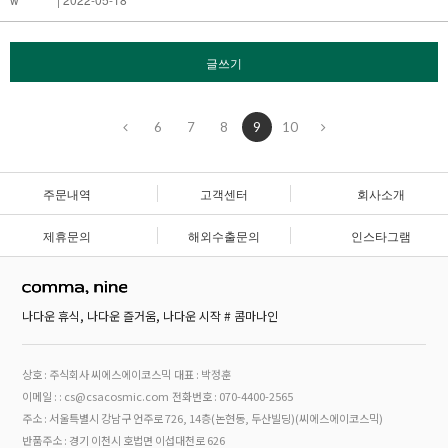
글쓰기
6
7
8
9
10
주문내역
고객센터
회사소개
제휴문의
해외수출문의
인스타그램
나다운 휴식, 나다운 즐거움, 나다운 시작 # 콤마나인
상호 : 주식회사 씨에스에이코스믹
대표 : 박정훈
이메일 : : cs@csacosmic.com
전화번호 : 070-4400-2565
주소 : 서울특별시 강남구 언주로 726, 14층(논현동, 두산빌딩)(씨에스에이코스믹)
반품주소 : 경기 이천시 호법면 이섭대천로 626