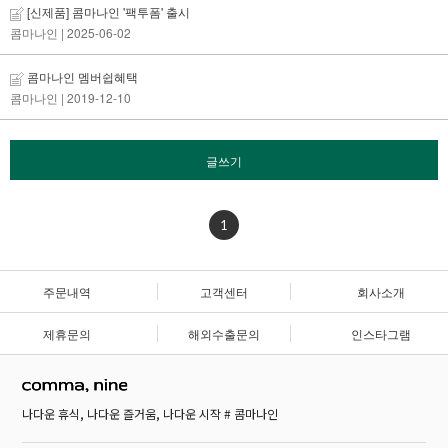
[신제품] 콤마나인 '팩투폼' 출시
콤마나인
| 2025-06-02
콤마나인 멤버쉽혜택
콤마나인
| 2019-12-10
글쓰기
1
주문내역
고객센터
회사소개
제휴문의
해외수출문의
인스타그램
나다운 휴식, 나다운 즐거움, 나다운 시작 # 콤마나인