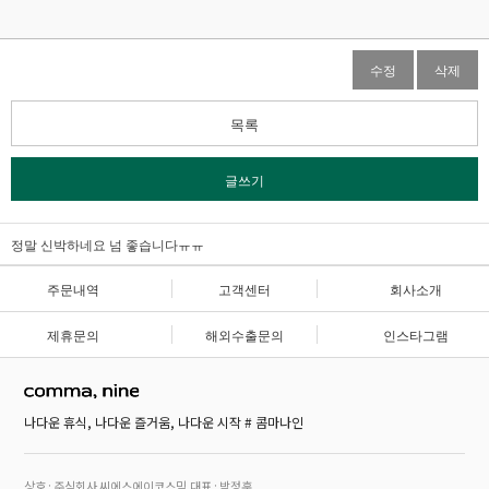
수정
삭제
목록
글쓰기
정말 신박하네요 넘 좋습니다ㅠㅠ
주문내역
고객센터
회사소개
제휴문의
해외수출문의
인스타그램
나다운 휴식, 나다운 즐거움, 나다운 시작 # 콤마나인
상호 : 주식회사 씨에스에이코스믹
대표 : 박정훈