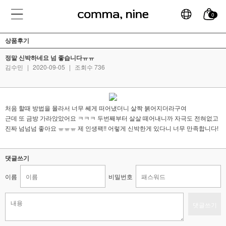
0
상품후기
정말 신박하네요 넘 좋습니다ㅠㅠ
김수민
|
2020-09-05
|
조회수 736
처음 할때 방법을 몰라서 너무 쎄게 떠어냈더니 살짝 붉어지더라구여
근데 또 금방 가라앉았어요 ㅋㅋㅋ 두번째부터 살살 떼어내니까 자극도 전혀없고
진짜 넘넘넘 좋아요 ㅠㅠㅠ 제 인생팩!! 어렇게 신박한게 있다니 너무 만족합니다!
댓글쓰기
이름
비밀번호
댓글쓰기