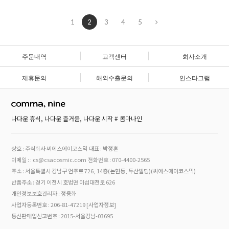
1
2
3
4
5
주문내역
고객센터
회사소개
제휴문의
해외수출문의
인스타그램
나다운 휴식, 나다운 즐거움, 나다운 시작 # 콤마나인
상호 : 주식회사 씨에스에이코스믹
대표 : 박정훈
이메일 : : cs@csacosmic.com
전화번호 : 070-4400-2565
주소 : 서울특별시 강남구 언주로 726, 14층(논현동, 두산빌딩)(씨에스에이코스믹)
반품주소 : 경기 이천시 호법면 이섭대천로 626
개인정보보호관리자 : 정용화
사업자등록번호 : 206-81-47219
[사업자정보]
통신판매업신고번호 : 2015-서울강남-03695